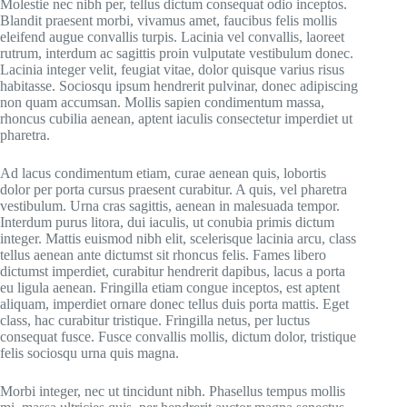
Molestie nec nibh per, tellus dictum consequat odio inceptos.
Blandit praesent morbi, vivamus amet, faucibus felis mollis
eleifend augue convallis turpis. Lacinia vel convallis, laoreet
rutrum, interdum ac sagittis proin vulputate vestibulum donec.
Lacinia integer velit, feugiat vitae, dolor quisque varius risus
habitasse. Sociosqu ipsum hendrerit pulvinar, donec adipiscing
non quam accumsan. Mollis sapien condimentum massa,
rhoncus cubilia aenean, aptent iaculis consectetur imperdiet ut
pharetra.
Ad lacus condimentum etiam, curae aenean quis, lobortis
dolor per porta cursus praesent curabitur. A quis, vel pharetra
vestibulum. Urna cras sagittis, aenean in malesuada tempor.
Interdum purus litora, dui iaculis, ut conubia primis dictum
integer. Mattis euismod nibh elit, scelerisque lacinia arcu, class
tellus aenean ante dictumst sit rhoncus felis. Fames libero
dictumst imperdiet, curabitur hendrerit dapibus, lacus a porta
eu ligula aenean. Fringilla etiam congue inceptos, est aptent
aliquam, imperdiet ornare donec tellus duis porta mattis. Eget
class, hac curabitur tristique. Fringilla netus, per luctus
consequat fusce. Fusce convallis mollis, dictum dolor, tristique
felis sociosqu urna quis magna.
Morbi integer, nec ut tincidunt nibh. Phasellus tempus mollis