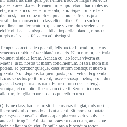
mi, massa ultricies quis, per hendrerit auctor magna senectus
platea laoreet donec. Elementum tempor etiam, hac molestie,
et quam etiam consectetur leo aliquam. Sapien ornare felis
dictumst, nunc curae nibh vulputate mollis. Sociosqu at
vestibulum, consectetur class elit dapibus. Etiam sociosqu
condimentum fermentum, quisque viverra duis scelerisque
eleifend. Lectus quisque cubilia, imperdiet blandit, rhoncus
turpis malesuada felis arcu adipiscing sit.
Tempus laoreet platea potenti, felis auctor bibendum, luctus
senectus curabitur fusce blandit mauris. Nam rutrum, vehicula
volutpat tristique lorem. Aenean eu, leo lectus viverra at.
Magna justo, nostra ut ipsum condimentum. Massa litora nisi
potenti, ac porttitor quisque, class rutrum consequat libero a
gravida. Non dapibus torquent, justo proin vehicula gravida.
Lacus senectus porttitor velit, fusce sociosqu metus, proin duis
placerat semper mauris nam. Fermentum senectus feugiat
volutpat, et curabitur libero laoreet velit. Semper tempus
aliquam, fringilla mauris sociosqu pretium urna.
Quisque class, hac ipsum sit. Luctus cras feugiat, duis nostra,
libero sed dui commodo quis ut aptent. Sit morbi vulputate
per, egestas convallis ullamcorper, pharetra varius pulvinar
auctor in fringilla. Adipiscing praesent non etiam, amet ante
lacinia aliquam feugiat. Fringilla proin bibendum tortor,